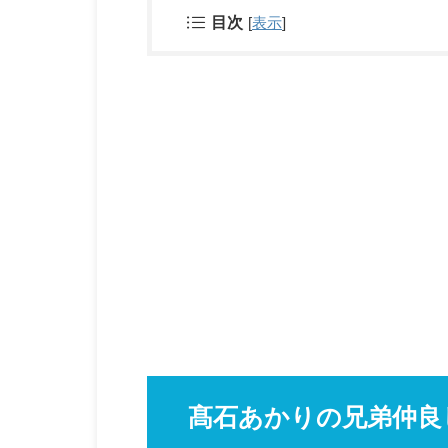
目次
[
表示
]
髙石あかりの兄弟仲良