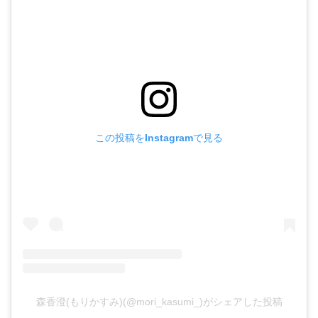
この投稿をInstagramで見る
森香澄(もりかすみ)(@mori_kasumi_)がシェアした投稿