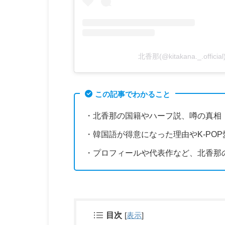
北香那(@kitakana._.off
この記事でわかること
・北香那の国籍やハーフ説、噂の真相
・韓国語が得意になった理由やK-PO
・プロフィールや代表作など、北香那
目次
[
表示
]