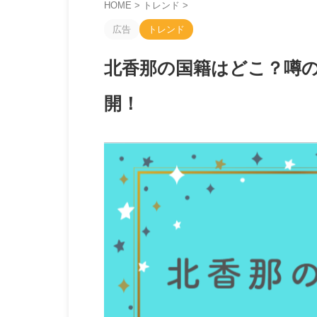
HOME
>
トレンド
>
広告
トレンド
北香那の国籍はどこ？噂
開！