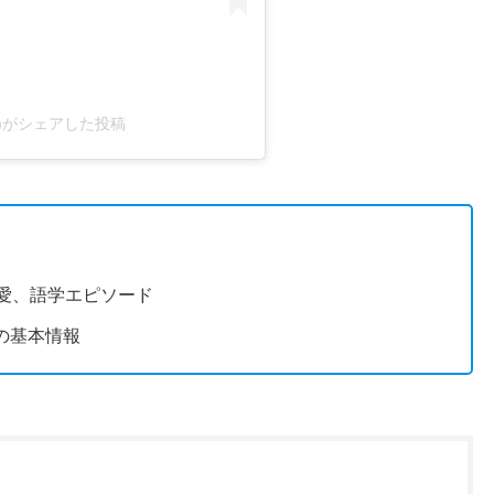
icial)がシェアした投稿
P愛、語学エピソード
の基本情報