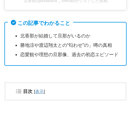
北香那(@kitakana._.official)がシェアした投稿
この記事でわかること
北香那が結婚して旦那がいるのか
勝地涼や渡辺翔太との“匂わせ”の」噂の真相
恋愛観や理想の旦那像、過去の初恋エピソード
目次
[
表示
]