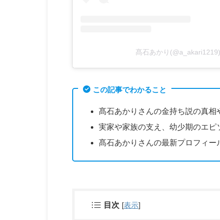
髙石あかり(@a_akari12
この記事でわかること
髙石あかりさんの金持ち説の真相
実家や家族の支え、幼少期のエピ
髙石あかりさんの最新プロフィー
目次
[
表示
]