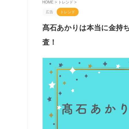
HOME
>
トレンド
>
広告
トレンド
髙石あかりは本当に金持
査！