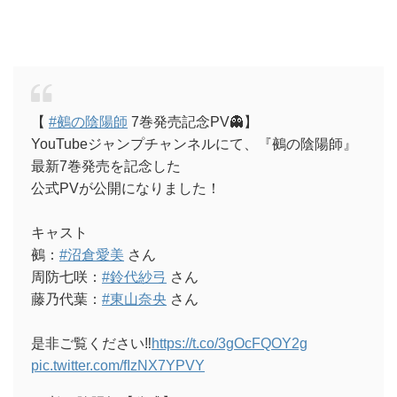
【
#鵺の陰陽師
7巻発売記念PV👻】
YouTubeジャンプチャンネルにて、『鵺の陰陽師』
最新7巻発売を記念した
公式PVが公開になりました！
キャスト
鵺：
#沼倉愛美
さん
周防七咲：
#鈴代紗弓
さん
藤乃代葉：
#東山奈央
さん
是非ご覧ください‼️
https://t.co/3gOcFQOY2g
pic.twitter.com/fIzNX7YPVY