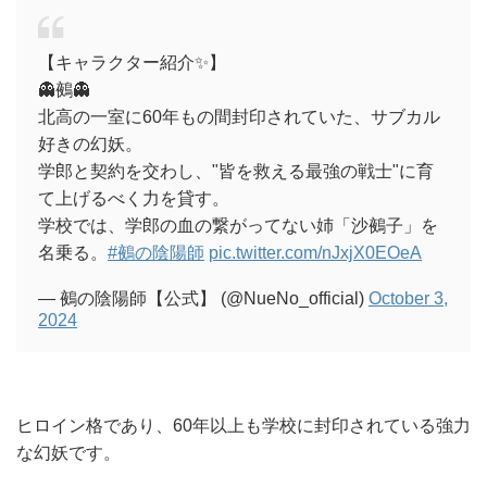
【キャラクター紹介✨】
👻鵺👻
北高の一室に60年もの間封印されていた、サブカル
好きの幻妖。
学郎と契約を交わし、"皆を救える最強の戦士"に育
て上げるべく力を貸す。
学校では、学郎の血の繋がってない姉「沙鵺子」を
名乗る。
#鵺の陰陽師
pic.twitter.com/nJxjX0EOeA
— 鵺の陰陽師【公式】 (@NueNo_official)
October 3,
2024
ヒロイン格であり、60年以上も学校に封印されている強力
な幻妖です。