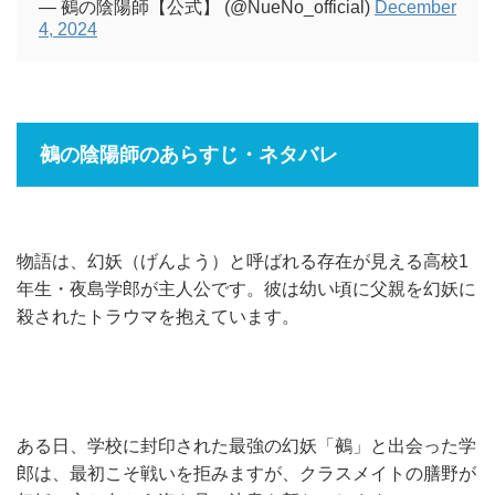
— 鵺の陰陽師【公式】 (@NueNo_official)
December
4, 2024
鵺の陰陽師のあらすじ・ネタバレ
物語は、幻妖（げんよう）と呼ばれる存在が見える高校1
年生・夜島学郎が主人公です。彼は幼い頃に父親を幻妖に
殺されたトラウマを抱えています。
ある日、学校に封印された最強の幻妖「鵺」と出会った学
郎は、最初こそ戦いを拒みますが、クラスメイトの膳野が