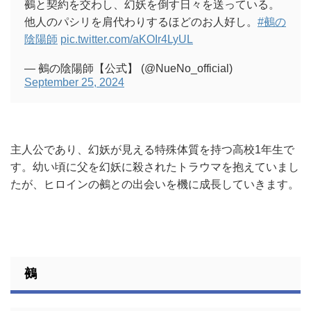
鵺と契約を交わし、幻妖を倒す日々を送っている。
他人のパシリを肩代わりするほどのお人好し。
#鵺の
陰陽師
pic.twitter.com/aKOIr4LyUL
— 鵺の陰陽師【公式】 (@NueNo_official)
September 25, 2024
主人公であり、幻妖が見える特殊体質を持つ高校1年生で
す。幼い頃に父を幻妖に殺されたトラウマを抱えていまし
たが、ヒロインの鵺との出会いを機に成長していきます。
鵺