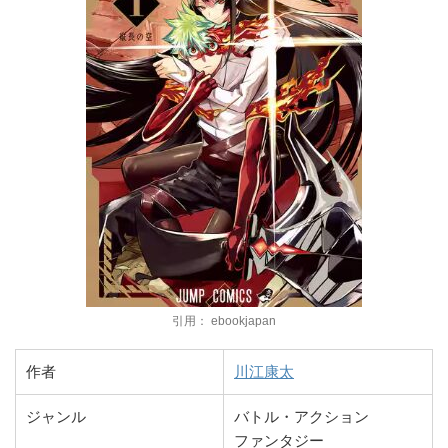
引用： ebookjapan
作者
川江康太
ジャンル
バトル・アクション
ファンタジー