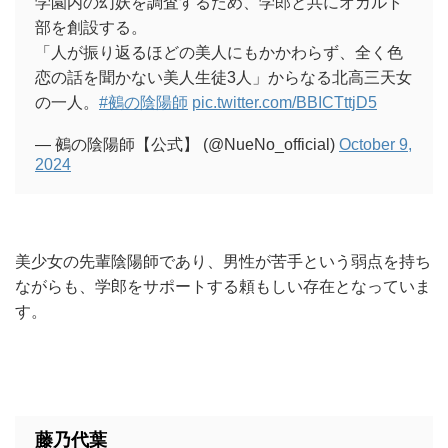
学園内の幻妖を調査するため、学郎と共にオカルト
部を創設する。
「人が振り返るほどの美人にもかかわらず、全く色
恋の話を聞かない美人生徒3人」からなる北高三天女
の一人。
#鵺の陰陽師
pic.twitter.com/BBICTttjD5
— 鵺の陰陽師【公式】 (@NueNo_official)
October 9,
2024
美少女の先輩陰陽師であり、男性が苦手という弱点を持ち
ながらも、学郎をサポートする頼もしい存在となっていま
す。
藤乃代葉