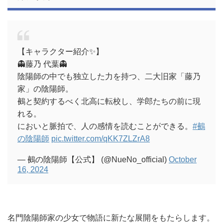
【キャラクター紹介✨】
👻藤乃 代葉👻
陰陽師の中でも独立した力を持つ、二大旧家「藤乃
家」の陰陽師。
鵺と契約するべく北高に転校し、学郎たちの前に現
れる。
においと脈拍で、人の感情を読むことができる。
#鵺
の陰陽師
pic.twitter.com/qKK7ZLZrA8
— 鵺の陰陽師【公式】 (@NueNo_official)
October
16, 2024
名門陰陽師家の少女で物語に新たな展開をもたらします。