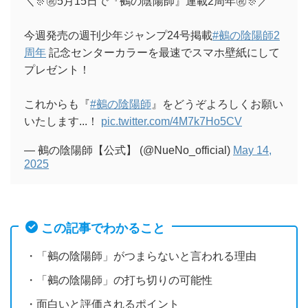
＼🎊㊗5月15日で『鵺の陰陽師』連載2周年㊗🎊／
今週発売の週刊少年ジャンプ24号掲載
#鵺の陰陽師2
周年
記念センターカラーを最速でスマホ壁紙にして
プレゼント！
これからも『
#鵺の陰陽師
』をどうぞよろしくお願い
いたします...！
pic.twitter.com/4M7k7Ho5CV
— 鵺の陰陽師【公式】 (@NueNo_official)
May 14,
2025
この記事でわかること
・「鵺の陰陽師」がつまらないと言われる理由
・「鵺の陰陽師」の打ち切りの可能性
・面白いと評価されるポイント