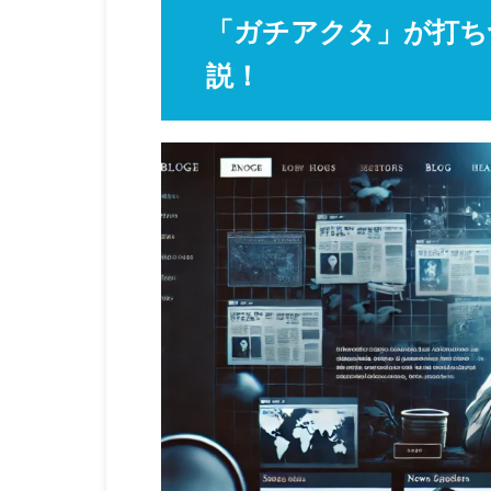
「ガチアクタ」が打ち
説！