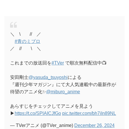
＼ \ // ／
#青のミブロ
／ // \ ＼
これまでの放送回を
#TVer
で順次無料配信中📺
安田剛士
@yasuda_tsuyoshi
による
『週刊少年マガジン』にて大人気連載中の最新作が
待望のアニメ化✨
@miburo_anime
あらすじをチェックしてアニメを見よう
▶
https://t.co/SPlAICJfGo
pic.twitter.com/bh7iIn89NL
— TVerアニメ (@TVer_anime)
December 26, 2024