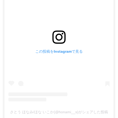
この投稿をInstagramで見る
さとう ほなみ/ほな いこか(@honami__s)がシェアした投稿