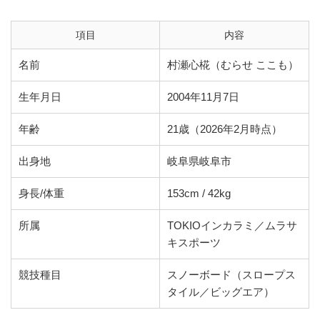
項目
内容
名前
村瀬心椛（むらせ ここも）
生年月日
2004年11月7日
年齢
21歳（2026年2月時点）
出身地
岐阜県岐阜市
身長/体重
153cm / 42kg
所属
TOKIOインカラミ／ムラサ
キスポーツ
競技種目
スノーボード（スロープス
タイル／ビッグエア）