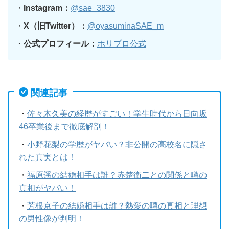
・
Instagram：
@sae_3830
・
X（旧Twitter）：
@oyasuminaSAE_m
・
公式プロフィール：
ホリプロ公式
関連記事
・
佐々木久美の経歴がすごい！学生時代から日向坂
46卒業後まで徹底解剖！
・
小野花梨の学歴がヤバい？非公開の高校名に隠さ
れた真実とは！
・
福原遥の結婚相手は誰？赤楚衛二との関係と噂の
真相がヤバい！
・
芳根京子の結婚相手は誰？熱愛の噂の真相と理想
の男性像が判明！