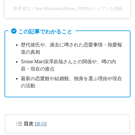
宮澤 佐江 / Sae Miyazawa(@sae_3830)がシェアした投稿
この記事でわかること
歴代彼氏や、過去に噂された恋愛事情・熱愛報
道の真相
Snow Man深澤辰哉さんとの関係や、噂の内
容・現在の接点
最新の恋愛観や結婚観、独身を選ぶ理由や現在
の活動
目次
[
表示
]