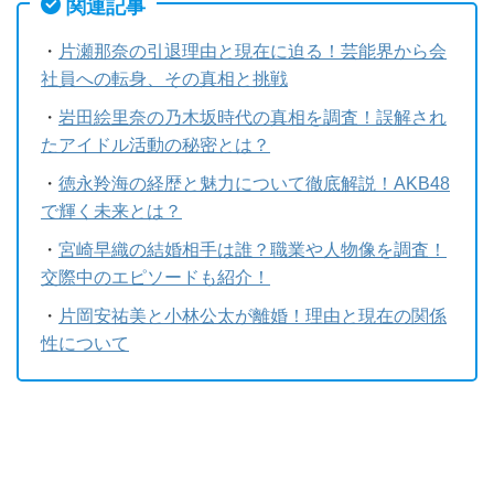
関連記事
・
片瀬那奈の引退理由と現在に迫る！芸能界から会
社員への転身、その真相と挑戦
・
岩田絵里奈の乃木坂時代の真相を調査！誤解され
たアイドル活動の秘密とは？
・
徳永羚海の経歴と魅力について徹底解説！AKB48
で輝く未来とは？
・
宮崎早織の結婚相手は誰？職業や人物像を調査！
交際中のエピソードも紹介！
・
片岡安祐美と小林公太が離婚！理由と現在の関係
性について