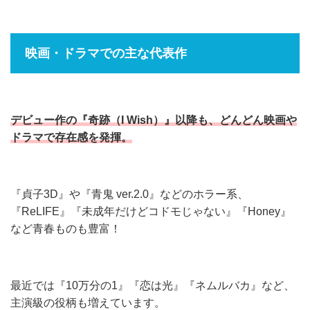
映画・ドラマでの主な代表作
デビュー作の『奇跡（I Wish）』以降も、どんどん映画や
ドラマで存在感を発揮。
『貞子3D』や『青鬼 ver.2.0』などのホラー系、
『ReLIFE』『未成年だけどコドモじゃない』『Honey』
など青春ものも豊富！
最近では『10万分の1』『恋は光』『ネムルバカ』など、
主演級の役柄も増えています。