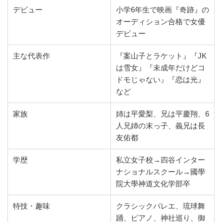
デビュー
小学6年生で映画『奇跡』の
オーディション合格で女優
デビュー
主な代表作
『案山子とラケット』『JK
は雪女』『未成年だけどコ
ドモじゃない』『恋は光』
など
家族
姉は平愛梨、兄は平慶翔、6
人兄姉の末っ子、義兄は長
友佑都
学歴
私立女子校→四谷インター
ナショナルスクール→國學
院大學神道文化学部卒
特技・趣味
クラシックバレエ、琉球舞
踊、ピアノ、神社巡り、御